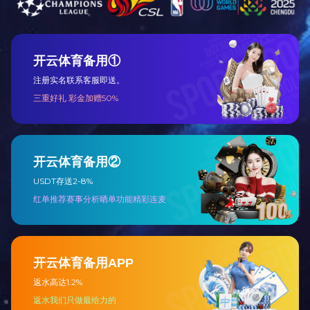
ICU病房