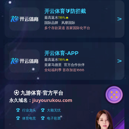
蓝宇净化是由爱游戏 (aiyouxi)官方网站、山东蓝宇净
化工程有限公司组成的一家专注于净化工程建设、医疗设备
研发生产与销售的集团化企业。以“至臻，致远”为品牌方
向，为客户提供“优、快、廉、信”的高端品质服务。
基于对市场发展的精准判断，对客户需求的敏锐洞悉，
以及对高品质的不懈追求，公司采用先进的设计理念和严格
的管理体系，提升项目综合品质，打造精品项目。经过多年
积累，蓝宇集团在所进入城市形成了强大的品牌影响力和核
心竞争力，赢得了客户的高度认可。
秉持打造高端精品的理念，公司将不断提升核心竞争力
和品牌影响力，追求企业与客户的共同发展，力争发展成为
行业的金牌服务商。