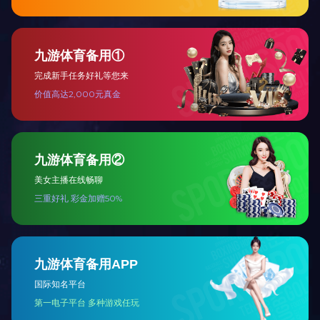
负压隔离病房